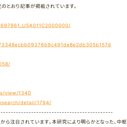
記のとおり記事が掲載されています。
RSP697961_U5A011C2000000/
cbb973348ecbb09376b9c491de8e2db305b157d
058/
es/view/1340
search/detail/1794/
---------------------------------------------
から注目されています。本研究により明らかとなった、中